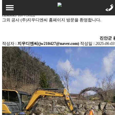
석면해체 및 철거
그외 공사
customer
1877.9122
그외 공사
(주)지우디엔씨 홈페이지 방문을 환영합니다.
회사소개
인사말
진안군 
사업영역
작성자 :
지우디엔씨(jw210427@naver.com)
작성일 :
2025-06-03
회사 연혁
사업영역
시공사례
석면해체 및 철거
견적문의
그외 공사
견적문의