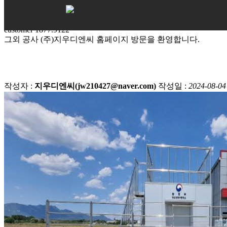
석면해체 및 철거
그외 공사
customer
1877.9122
그외 공사
(주)지우디엔씨 홈페이지 방문을 환영합니다.
작성자 :
지우디엔씨(jw210427@naver.com)
작성일 :
2024-08-04